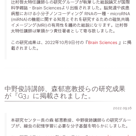
辻村啓太特任講師らの研究グループが執筆した総説論文が国際
科学雑誌・Brain Sciencesより出版されました。脳発達や疾患
病態における小分子ノンコーディング RNAの一種・microRNA
(miRNA)の機能に関する知見とそれを研究するための磁気共鳴
イメージング(MRI)の有用性を纏めた総説になります。辻村啓
太特任講師は筆頭かつ責任著者として寄与致しました。
この研究成果は、2022年10月9日付の『
Brain Sciences
』に掲
載されました。
中野俊詩講師、森郁恵教授らの研究成果
が『G3』に掲載されました。
2022.09.16
本研究センター長の森 郁恵教授、中野俊詩講師らの研究グルー
プが、線虫の記憶学習に必要な分子基盤を明らかにしました。